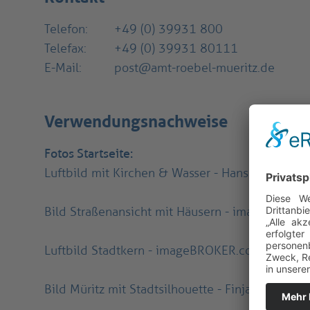
Telefon:
+49 (0) 39931 800
Telefax:
+49 (0) 39931 80111
E-Mail:
post@amt-roebel-mueritz.de
Verwendungsnachweise
Fotos Startseite:
Luftbild mit Kirchen & Wasser - Hans Blossey, A
Bild Straßenansicht mit Häusern - imageBROKE
Luftbild Stadtkern - imageBROKER.com GmbH &
Bild Müritz mit Stadtsilhouette - Finja Köppen