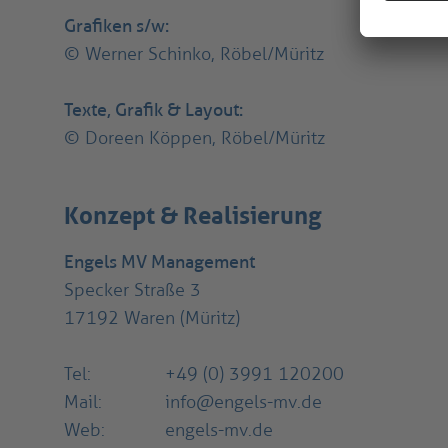
Grafiken s/w:
© Werner Schinko, Röbel/Müritz
Texte, Grafik & Layout:
© Doreen Köppen, Röbel/Müritz
Konzept & Realisierung
Engels MV Management
Specker Straße 3
17192 Waren (Müritz)
Tel:
+49 (0) 3991 120200
Mail:
info@engels-mv.de
Web:
engels-mv.de