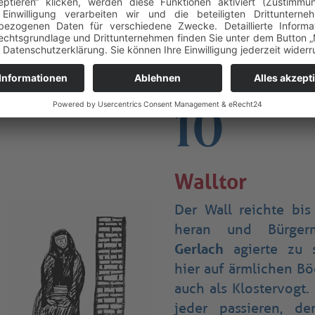
aufgebaut werden. I
wurde sie 60 J
Jugendherberge genu
10
Walltor
Der Wall reichte bis
heran und Bürger
Gerlach
agierte zu s
hier auf ärmlichen B
auch als Klostervogt.
jeder passieren, de