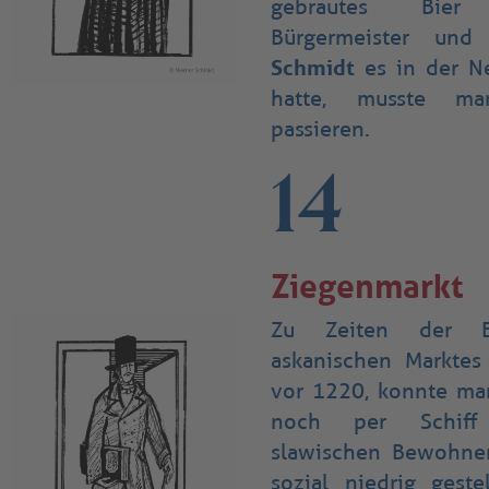
gebrautes Bier
Bürgermeister un
Schmidt
es in der Ne
hatte, musste ma
passieren.
14
Ziegenmarkt
Zu Zeiten der Er
askanischen Marktes
vor 1220, konnte ma
noch per Schiff 
slawischen Bewohner
sozial niedrig geste