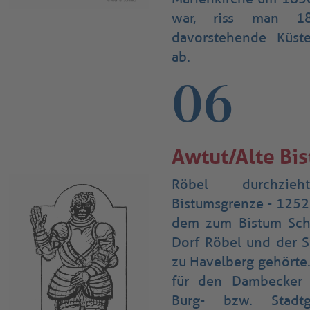
war, riss man 18
davorstehende Küst
ab.
06
Awtut/Alte Bi
Röbel durchzi
Bistumsgrenze - 125
dem zum Bistum Sch
Dorf Röbel und der S
zu Havelberg gehörte.
für den Dambecker 
Burg- bzw. Stadt