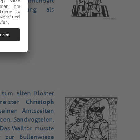
m 20. Jahrhundert
ahre lang als
tzt.
 zum alten Kloster
meister
Christoph
einen Amtszeiten
öden, Sandvogteien,
 Das Walltor musste
r zur Bullenwiese