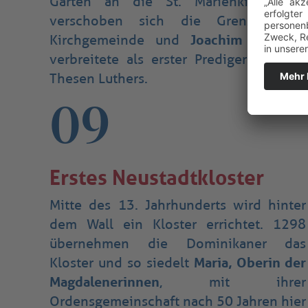
Gärten an die St. Marienkirche. Es
verschoben sich die Grenzen der
Kirchgemeinde und
Joachim Priperth
verbreitete als erster Prediger hier die
Thesen Luthers.
09
Erstes Neustadtkloster
Mitte des 13. Jahrhunderts wird hinter
dem Wall ein Kloster errichtet. 1298
übernehmen die Dominikaner das
Kloster und so siedelt
Maria, Oberin der
Magdalenerinnen
, mit ihrer
Ordensgemeinschaft nach 50 Jahren hier