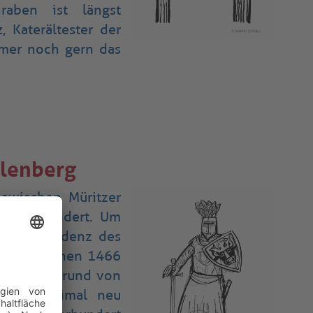
raben ist längst
z
, Katerältester der
mmer noch gern das
lenberg
lawischen Müritzer
2. Jahrhundert. Um
h als Residenz des
le
. Zwischen 1466
 Burg aufgrund von
rung dreimal neu