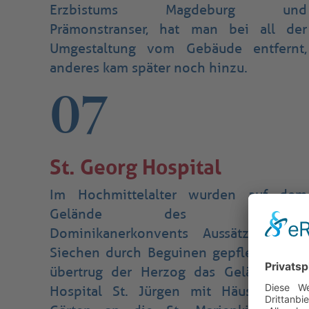
Erzbistums Magdeburg und
Prämonstranser, hat man bei all der
Umgestaltung vom Gebäude entfernt,
anderes kam später noch hinzu.
07
St. Georg Hospital
Im Hochmittelalter wurden auf dem
Gelände des einstigen
Dominikanerkonvents Aussätzige und
Siechen durch Beguinen gepflegt. 1551
übertrug der Herzog das Gelände des
Hospital St. Jürgen mit Häusern und