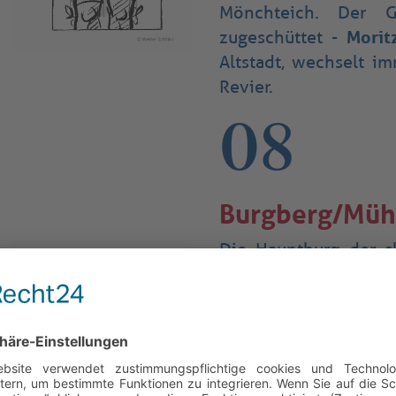
Mönchteich. Der G
zugeschüttet -
Morit
Altstadt, wechselt i
Revier.
08
Burgberg/Müh
Die Hauptburg der s
stand hier bis ins 1
1276 diente sie auc
Nicolaus, Herr zu Wer
und 1727 musste die
Bränden und Plünde