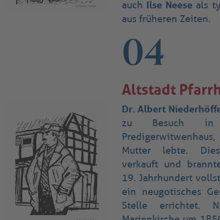
auch
Ilse Neese
als t
aus früheren Zeiten.
04
Altstadt Pfarr
Dr. Albert Niederhöff
zu Besuch in 
Predigerwitwenhau
Mutter lebte. Di
verkauft und brann
19. Jahrhundert volls
ein neugotisches Ge
Stelle errichtet.
Marienkirche um 185