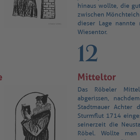
hinaus wollte, die g
zwischen Mönchteich
dieser Lage nannte
Wiesentor.
12
e
Mitteltor
Das Röbeler Mitte
abgerissen, nachdem
Stadtmauer Achter 
Sturmflut 1714 einge
seinerzeit die Neust
Röbel. Wollte man