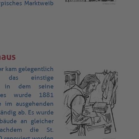
ypisches Marktweib
haus
er
kam gelegentlich
das einstige
s, in dem seine
eses wurde 1881
te im ausgehenden
tändig ab. Es wurde
bäude an gleicher
 Nachdem die St.
0 renoviert worden