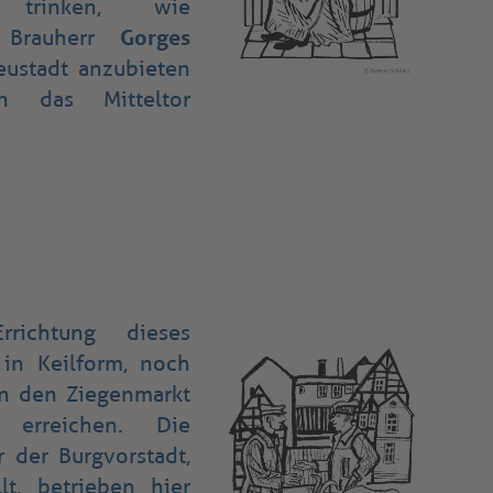
 trinken, wie
d Brauherr
Gorges
ustadt anzubieten
n das Mitteltor
richtung dieses
 in Keilform, noch
n den Ziegenmarkt
erreichen. Die
 der Burgvorstadt,
llt, betrieben hier