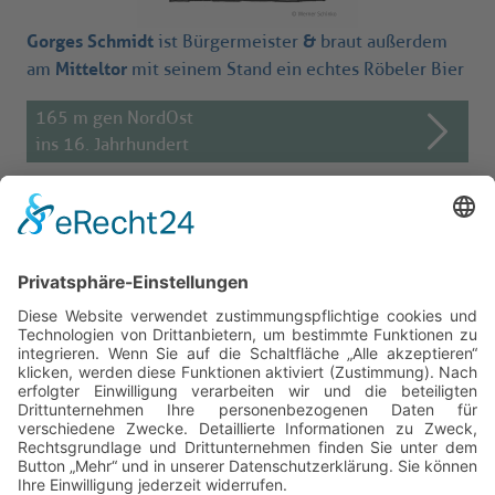
Gorges Schmidt
&
ist Bürgermeister
braut außerdem
Mitteltor
am
mit seinem Stand ein echtes Röbeler Bier
165 m gen NordOst
ins 16. Jahrhundert
Reise durch die Jahrhunderte