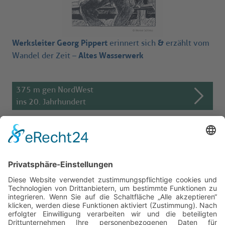
Werksleiter Georg Pippert
&
erinnert sich
erzählt vom
Altes Wasserwerk
Wandel der Zeit –
375 m gen NordWest
ins 20. Jahrhundert
Reise durch die Jahrhunderte